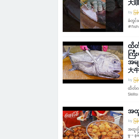
大
by
မြန
ခံတွင
#fis
ထိတ
ကြီ
အမ
大牛
by
မြန
ထိတ်လန
Skill
အထူ
by
မြန
အထူးခ
မှု – 