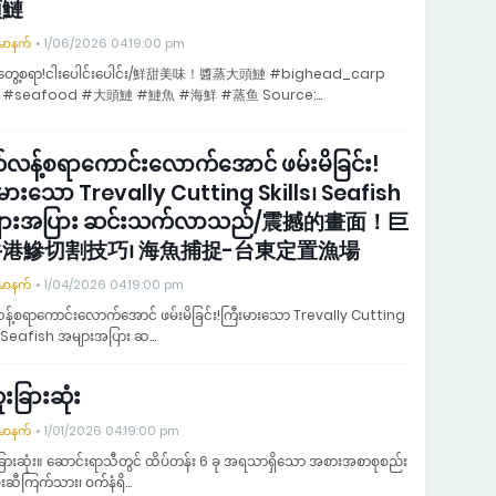
頭鰱
်မာနက်
1/06/2026 04:19:00 pm
်းတွေ့စရာ!ငါးပေါင်းပေါင်း/鮮甜美味！醬蒸大頭鰱 #bighead_carp
h #seafood #大頭鰱 #鰱魚 #海鮮 #蒸鱼 Source:…
်လန့်စရာကောင်းလောက်အောင် ဖမ်းမိခြင်း!
းမားသော Trevally Cutting Skills၊ Seafish
ျားအပြား ဆင်းသက်လာသည်/震撼的畫面！巨
港鰺切割技巧၊ 海魚捕捉-台東定置漁場
်မာနက်
1/04/2026 04:19:00 pm
့်စရာကောင်းလောက်အောင် ဖမ်းမိခြင်း!ကြီးမားသော Trevally Cutting
s၊ Seafish အများအပြား ဆ…
းခြားဆုံး
်မာနက်
1/01/2026 04:19:00 pm
ြားဆုံး။ ဆောင်းရာသီတွင် ထိပ်တန်း 6 ခု အရသာရှိသော အစားအစာစုစည်း
နှမ်းဆီကြက်သား၊ ဝက်နံရိ…