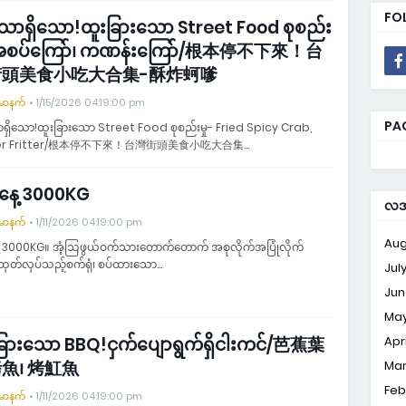
FO
ာရှိသော!ထူးခြားသော Street Food စုစည်း
-အစပ်ကြော်၊ ကဏန်းကြော်/根本停不下來！台
街頭美食小吃大合集-酥炸蚵嗲
်မာနက်
1/15/2026 04:19:00 pm
PA
ှိသော!ထူးခြားသော Street Food စုစည်းမှု- Fried Spicy Crab,
ter Fritter/根本停不下來！台灣街頭美食小吃大合集…
နေ့ 3000KG
လအလ
်မာနက်
1/11/2026 04:19:00 pm
Aug
့ 3000KG။ အံ့သြဖွယ်ဝက်သားတောက်တောက် အစုလိုက်အပြုံလိုက်
်ထုတ်လုပ်သည့်စက်ရုံ၊ စပ်ထားသော…
Jul
Jun
Ma
ခြားသော BBQ!ငှက်ပျောရွက်ရှိငါးကင်/芭蕉葉
Apri
魚၊ 烤魟魚
Ma
Feb
်မာနက်
1/11/2026 04:19:00 pm