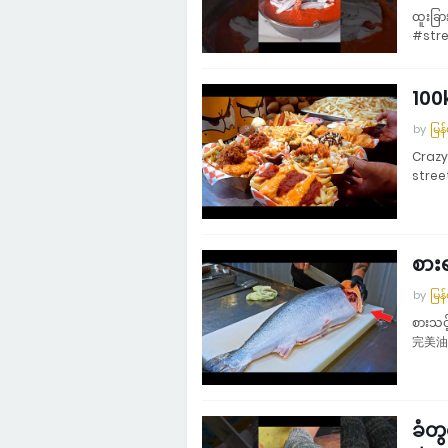
ထူးခြ
#stre
100k
by
မြန
Crazy
street
စား
by
မြန
စားသင
完美油
ခံတ