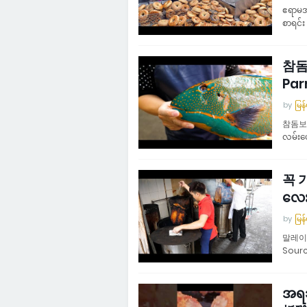
ဧရာမအု
စာရင်
참돔
Par
by
မြန
참돔보다
လမ်းပ
꼭 
လေး
by
မြန
말레이시
Source
အရသ