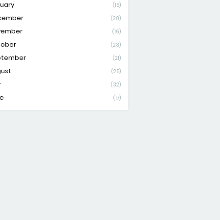
uary
(15)
cember
(20)
vember
(16)
tober
(23)
ptember
(21)
ust
(25)
y
(32)
e
(17)