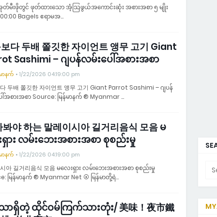
တ်မီးဖိုတွင် ဖုတ်ထားသော အံ့သြဖွယ်အကောင်းဆုံး အစားအစာ ၅ မျိုး
း 00:00 Bagels ဧရာမအ…
보다 두배 쫄깃한 자이언트 앵무 고기 Giant
rot Sashimi – ဂျပန်လမ်းပေါ်အစားအစာ
်မာနက်
1/22/2026 04:19:00 pm
 두배 쫄깃한 자이언트 앵무 고기 Giant Parrot Sashimi – ဂျပန်
ေါ်အစားအစာ Source: မြန်မာနက် ® Myanmar …
가봐야 하는 말레이시아 길거리음식 모음 မ
ရှား လမ်းဘေးအစားအစာ စုစည်းမှု
SEA
်မာနက်
1/22/2026 04:19:00 pm
아 길거리음식 모음 မလေးရှား လမ်းဘေးအစားအစာ စုစည်းမှု
: မြန်မာနက် ® Myanmar Net ⦿ မြန်မာတို့ရဲ…
ာရှိတဲ့ ထိုင်ဝမ်ကြက်သားတုံး/ 美味！夜市鐵
MYA