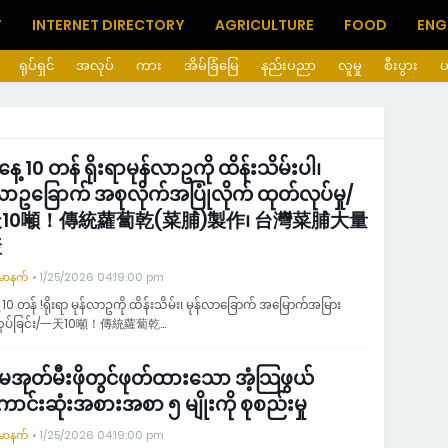
T
INTERNET DIRECTORY
AGRICULTURE
FOOD
ENG
ရုပ်ရှင်
အလုပ်
ကား
အိမ်ခြံမြေ
နည်းပညာ
လူမှု
စီးပွား
ေ့ 10 တန် ရိုးရာမုန်လာဥကို ထိန်းသိမ်းပါ၊
လာဥခြောက် အစုလိုက်အပြုံလိုက် ထုတ်လုပ်မှု/
10噸！傳統蘿蔔乾(菜脯)製作၊ 台灣菜脯大量
產
်မာနက်
1/25/2026 04:19:00 pm
 10 တန် !ရိုးရာ မုန်လာဥကို ထိန်းသိမ်း၊ မုန်လာခြောက် အမြောက်အမြား
လုပ်ခြင်း/一天10噸！傳統蘿蔔乾…
မအုတ်မီးဖိုတွင်ဖုတ်ထားသော အံ့သြဖွယ်
င်းဆုံးအစားအစာ ၅ မျိုးကို စုစည်းမှု
်မာနက်
1/25/2026 04:19:00 pm