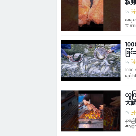
板雞
by
မြန
အရသာ
市 #n
100
ခြင်
by
မြန
1000！ 
ရည် h
လူက
大魷
by
မြန
နာမည
#nig