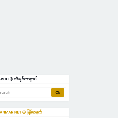
RCH ⦿ သိချင်တာရှာပါ
NMAR NET ⦿ မြန်မာနက်