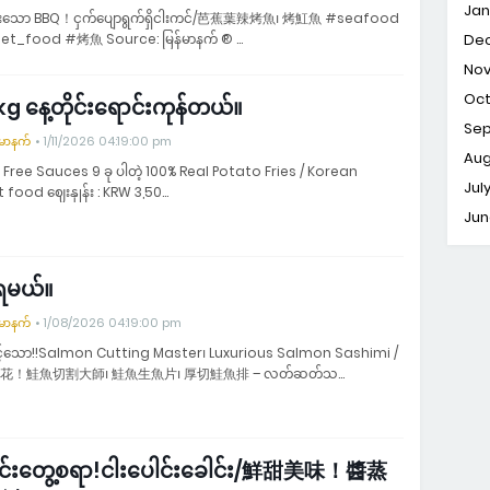
Jan
ားသော BBQ！ငှက်ပျောရွက်ရှိငါးကင်/芭蕉葉辣烤魚၊ 烤魟魚 #seafood
et_food #烤魚 Source: မြန်မာနက် ® …
De
No
Oc
g နေ့တိုင်းရောင်းကုန်တယ်။
Se
်မာနက်
1/11/2026 04:19:00 pm
Aug
 Free Sauces 9 ခု ပါတဲ့ 100% Real Potato Fries / Korean
Jul
 food ဈေးနှုန်း : KRW 3,50…
Jun
ရမယ်။
်မာနက်
1/08/2026 04:19:00 pm
့်သော!!Salmon Cutting Master၊ Luxurious Salmon Sashimi /
花！鮭魚切割大師၊ 鮭魚生魚片၊ 厚切鮭魚排 – လတ်ဆတ်သ…
ွင်းတွေ့စရာ!ငါးပေါင်းခေါင်း/鮮甜美味！醬蒸