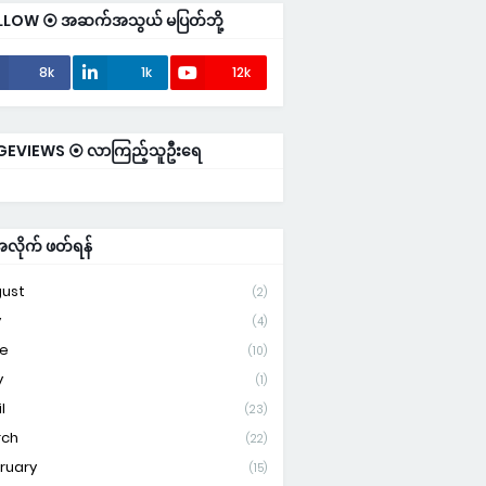
LLOW ⦿ အဆက်အသွယ် မပြတ်ဘို့
8k
1k
12k
GEVIEWS ⦿ လာကြည့်သူဦးရေ
ိုက် ဖတ်ရန်
ust
(2)
y
(4)
e
(10)
y
(1)
l
(23)
rch
(22)
ruary
(15)