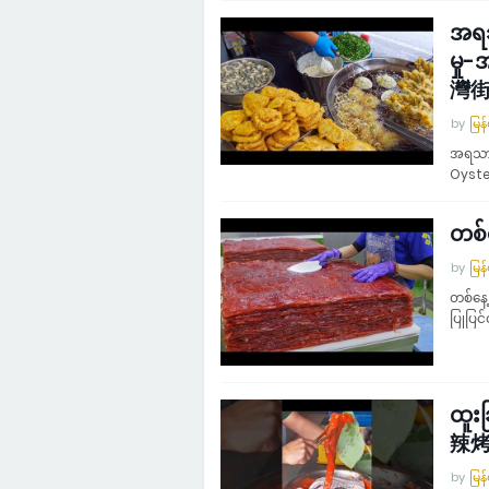
အရသ
မှု
灣
by
မြန
အရသာရ
Oys
တစ်
by
မြန
တစ်နေ
ပြုပြင
ထူး
辣烤
by
မြန