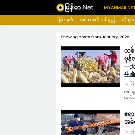
MYANMAR NE
မြန်မာနက်
အင်တာနက် လမ်းညွှန်
သီချင်း
Showing posts from January, 2026
တစ်န
မုန်
一天
生
by
မြန
တစ်နေ့
ထုတ်
ဧရာ
အကော
by
မြန