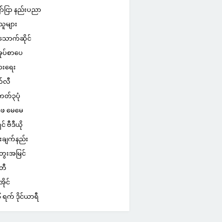
ာ်ငြာ နည်းပညာ
သူများ
သောက်ဆိုင်
ုပ်စာပေ
ွားရေး
်လီ
ကတ်၃ပုံ
ေ မေမေ
ှင် ဗီဒီယို
းချက်နည်း
ေးအမြင်
်တီ
ိုင်
ရက် ဒိုင်ယာရီ