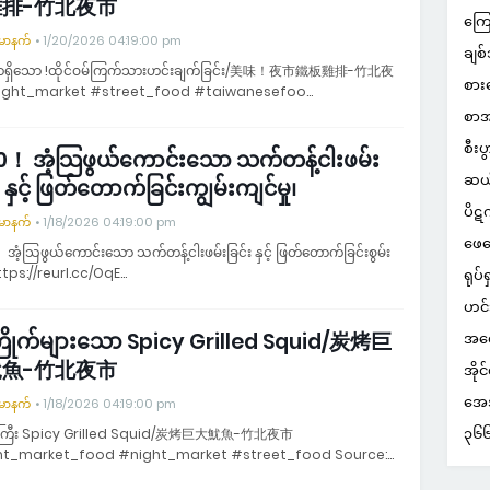
排-竹北夜市
ကြေ
်မာနက်
1/20/2026 04:19:00 pm
ချစ်
ရှိသော !ထိုင်ဝမ်ကြက်သားဟင်းချက်ခြင်း/美味！夜市鐵板雞排-竹北夜
စား
ight_market #street_food #taiwanesefoo…
စာအ
စီးပ
0！ အံ့သြဖွယ်ကောင်းသော သက်တန့်ငါးဖမ်း
ဆယ
း နှင့် ဖြတ်တောက်ခြင်းကျွမ်းကျင်မှု၊
ပိဋ
်မာနက်
1/18/2026 04:19:00 pm
ဖေဖ
အံ့သြဖွယ်ကောင်းသော သက်တန့်ငါးဖမ်းခြင်း နှင့် ဖြတ်တောက်ခြင်းစွမ်း
ttps://reurl.cc/OqE…
ရုပ်ရ
ဟင်
ြိုက်များသော Spicy Grilled Squid/炭烤巨
အတွ
魚-竹北夜市
အိုင
အေအ
်မာနက်
1/18/2026 04:19:00 pm
၃၆၆ 
်ကြီး Spicy Grilled Squid/炭烤巨大魷魚-竹北夜市
ht_market_food #night_market #street_food Source:…