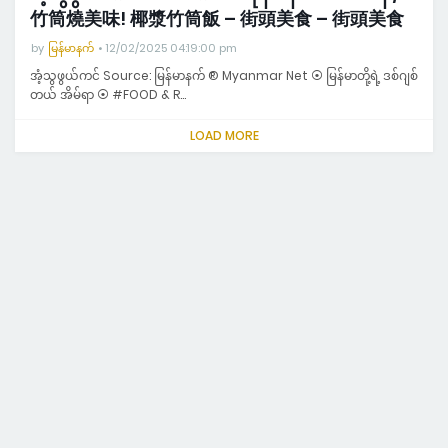
竹筒燒美味! 椰漿竹筒飯 – 街頭美食 – 街頭美食
by
မြန်မာနက်
12/02/2025 04:19:00 pm
အံ့သွဖွယ်ကင် Source: မြန်မာနက် ® Myanmar Net ⦿ မြန်မာတို့ရဲ့ ဒစ်ဂျစ်
တယ် အိမ်ရာ ⦿ #FOOD & R…
LOAD MORE