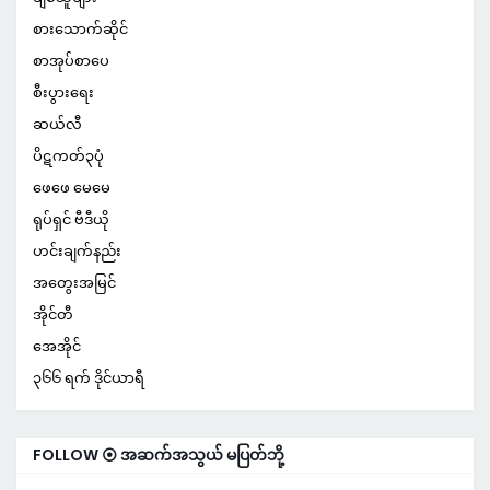
စားသောက်ဆိုင်
စာအုပ်စာပေ
စီးပွားရေး
ဆယ်လီ
ပိဋကတ်၃ပုံ
ဖေဖေ မေမေ
ရုပ်ရှင် ဗီဒီယို
ဟင်းချက်နည်း
အတွေးအမြင်
အိုင်တီ
အေအိုင်
၃၆၆ ရက် ဒိုင်ယာရီ
FOLLOW ⦿ အဆက်အသွယ် မပြတ်ဘို့