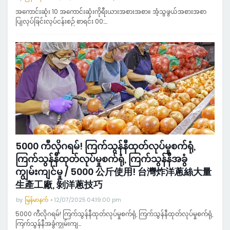
အကောင်းဆုံး 10 အကောင်းဆုံးကိုရီးယားအစားအစာ။ အံ့သွဖွယ်အစားအစာ
ပြုလုပ်ခြင်းလုပ်ငန်းစဉ် စာရင်း 00:…
5000 ကီလိုဂရမ်! ကြက်သွန်နီထုတ်လုပ်မှုစက်ရုံ,
ကြက်သွန်နီထုတ်လုပ်မှုစက်ရုံ, ကြက်သွန်နီအခွံ
ကျွမ်းကျင်မှု / 5000 公斤使用! 台灣炸洋蔥絲大量
生產工廠, 剝洋蔥技巧
by
မြန်မာနက်
12/07/2025 04:19:00 pm
5000 ကီလိုဂရမ်! ကြက်သွန်နီထုတ်လုပ်မှုစက်ရုံ, ကြက်သွန်နီထုတ်လုပ်မှုစက်ရုံ,
ကြက်သွန်နီအခွံကျွမ်းကျ…