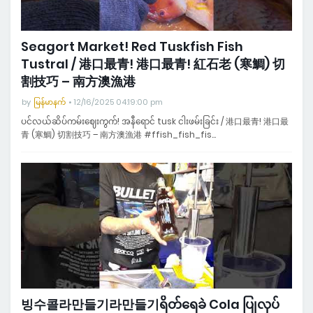
Seagort Market! Red Tuskfish Fish
Tustral / 港口最青! 港口最青! 紅石老 (寒鯛) 切
割技巧 – 南方澳漁港
by
မြန်မာနက်
12/16/2025 04:19:00 pm
ပင်လယ်ဆိပ်ကမ်းဈေးကွက်! အနီရောင် tusk ငါးဖမ်းခြင်း / 港口最青! 港口最
青 (寒鯛) 切割技巧 – 南方澳漁港 #ffish_fish_fis…
빙수콜라만들기라만들기ရိတ်ရေခဲ Cola ပြုလုပ်