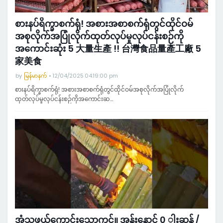
စားနပ်ရိက္ခာစက်ရုံ! အစားအစာစက်ရုံတွင်ထိုင်ဝမ်
အစုလိုက်အပြုံလိုက်ထုတ်လုပ်မှုလုပ်ငန်းစဉ်ကို
အကောင်းဆုံး 5 大量生產 !! 台灣食品量產工廠 5
家美食
by
မြန်မာနက်
12/04/2025 04:19:00 pm
စားနပ်ရိက္ခာစက်ရုံ! အစားအစာစက်ရုံတွင်ထိုင်ဝမ်အစုလိုက်အပြုံလိုက်
ထုတ်လုပ်မှုလုပ်ငန်းစဉ်ကိုအကောင်းဆ…
အံ့သွဖွယ်ကောင်းသောကင်။ အုန်းနောင် 0 ါးဆန် /