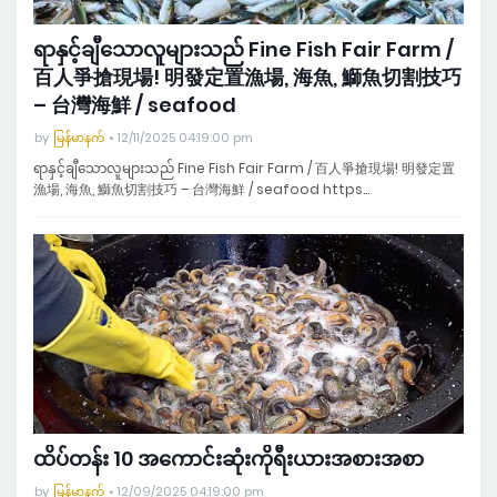
ရာနှင့်ချီသောလူများသည် Fine Fish Fair Farm /
百人爭搶現場! 明發定置漁場, 海魚, 鰤魚切割技巧
– 台灣海鮮 / seafood
by
မြန်မာနက်
12/11/2025 04:19:00 pm
ရာနှင့်ချီသောလူများသည် Fine Fish Fair Farm / 百人爭搶現場! 明發定置
漁場, 海魚, 鰤魚切割技巧 – 台灣海鮮 / seafood https…
ထိပ်တန်း 10 အကောင်းဆုံးကိုရီးယားအစားအစာ
by
မြန်မာနက်
12/09/2025 04:19:00 pm