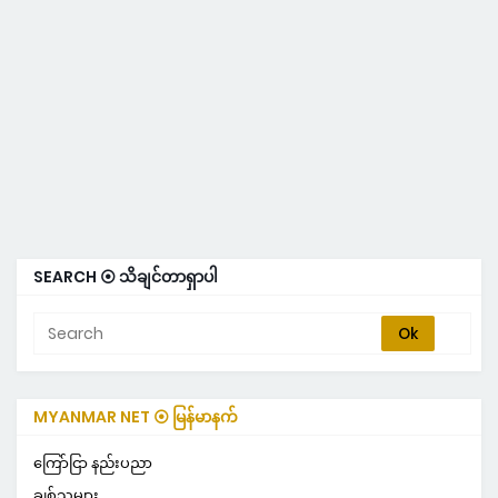
SEARCH ⦿ သိချင်တာရှာပါ
MYANMAR NET ⦿ မြန်မာနက်
ကြော်ငြာ နည်းပညာ
ချစ်သူများ