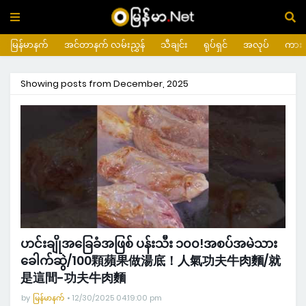
မြန်မာနက်
အင်တာနက် လမ်းညွှန်
သီချင်း
ရုပ်ရှင်
အလုပ်
ကား
Showing posts from December, 2025
ဟင်းချိုအခြေခံအဖြစ် ပန်းသီး ၁၀၀!အစပ်အမဲသား
ခေါက်ဆွဲ/100顆蘋果做湯底！人氣功夫牛肉麵/就
是這間-功夫牛肉麵
by
မြန်မာနက်
12/30/2025 04:19:00 pm