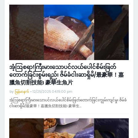
အံ့ဩစရာ!ကြီးမားသောပင်လယ်ပေါင်စိမ်းဖြတ်
တောက်ခြင်းစွမ်းရည်၊ ဇိမ်ခံငါးဆာရှိမိ/最豪華！嘉
臘魚切割技能၊ 豪華生魚片
by
မြန်မာနက်
12/25/2025 04:19:00 pm
အံ့ဩစရာ!ကြီးမားသောပင်လယ်ပေါင်စိမ်းဖြတ်တောက်ခြင်းကျွမ်းကျင်မှု၊ ဇိမ်ခံ
ငါးဆာရှိမိ/最豪華！嘉臘魚切割技能၊ 豪華生…