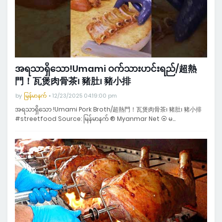
အရသာရှိသော!Umami ဝက်သားဟင်းရည်/超熱
門！瓦煲肉骨茶၊ 豬肚၊ 豬小排
by
မြန်မာနက်
12/23/2025 04:19:00 pm
အရသာရှိသော !Umami Pork Broth/超熱門！瓦煲肉骨茶၊ 豬肚၊ 豬小排
#streetfood Source: မြန်မာနက် ® Myanmar Net ⦿ မ…