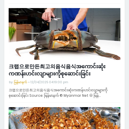
크랩으로만든최고의음식음식အကောင်းဆုံး
ကဏန်းဟင်းလျာများကိုစုဆောင်းခြင်း
by
မြန်မာနက်
12/04/2025 04:19:00 pm
크랩으로만든최고의음식음식အကောင်းဆုံးကဏန်းဟင်းလျာများကို
စုဆောင်းခြင်း Source: မြန်မာနက် ® Myanmar Net ⦿ မြန်…