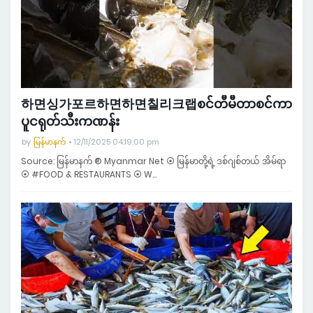
하면싱가포르하면하면칠리크랩စင်တီမီတာစင်ကာ
ပူငရုတ်သီးကဏန်း
by
မြန်မာနက်
12/11/2025 04:19:00 pm
Source: မြန်မာနက် ® Myanmar Net ⦿ မြန်မာတို့ရဲ့ ဒစ်ဂျစ်တယ် အိမ်ရာ
⦿ #FOOD & RESTAURANTS ⦿ W…