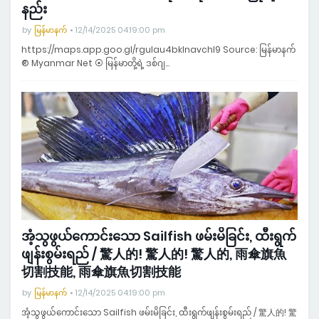
နည်း
by
မြန်မာနက်
12/14/2025 04:19:00 pm
https://maps.app.goo.gl/rgulau4bklnavchl9 Source: မြန်မာနက်
® Myanmar Net ⦿ မြန်မာတို့ရဲ့ ဒစ်ဂျ…
အံ့သွဖွယ်ကောင်းသော Sailfish ဖမ်းမိခြင်း, ထီးရွက်
ဖျန်းစွမ်းရည် / 驚人的! 驚人的! 驚人的, 雨傘旗魚
切割技能, 雨傘旗魚切割技能
by
မြန်မာနက်
12/14/2025 04:19:00 pm
အံ့သွဖွယ်ကောင်းသော Sailfish ဖမ်းမိခြင်း, ထီးရွက်ဖျန်းစွမ်းရည် / 驚人的! 驚