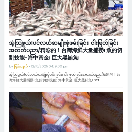
အံ့သြဖွယ်!ပင်လယ်စာမျိုးစုံဖမ်းခြင်း၊ ငါးဖြတ်ခြင်း
အတတ်ပညာ/精彩的！台灣海鮮大量捕撈၊ 魚的切
割技能-海中黃金၊ 巨大黑鮪魚၊
by
မြန်မာနက်
12/18/2025 04:19:00 pm
အံ့သြဖွယ်!ပင်လယ်စာမျိုးစုံဖမ်းခြင်း၊ ငါးဖြတ်ခြင်းအတတ်ပညာ/精彩的！台
灣海鮮大量捕撈၊ 魚的切割技能-海中黃金၊ 巨大黑鮪魚၊ htt…