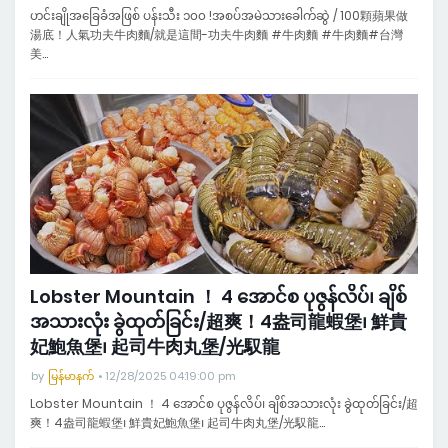
ဟင်းချိုအခြေခံအဖြစ် ပန်းသီး ၁၀၀ !အစပ်အမဲသားခေါက်ဆွဲ / 100顆蘋果做
湯底！人氣功夫牛肉麵/就是這間-功夫牛肉麵 #牛肉麵 #牛肉麵#台灣
美…
Lobster Mountain ！ 4 အောင်စ ပုဇွန်လိပ်၊ ချိစ်
အသားလုံး ခွဲထုတ်ခြင်း/超爽！4盎司龍蝦堡၊ 鮮貴
妃鮑魚堡၊ 起司牛肉丸堡/光馭龍
by
မြန်မာနက်
12/28/2025 04:19:00 pm
Lobster Mountain ！ 4 အောင်စ ပုဇွန်လိပ်၊ ချိစ်အသားလုံး ခွဲထုတ်ခြင်း/超
爽！4盎司龍蝦堡၊ 鮮貴妃鮑魚堡၊ 起司牛肉丸堡/光馭龍…