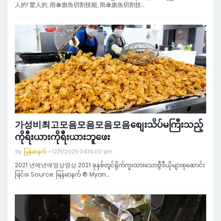
人的! 驚人的, 雨傘旗魚切割技能, 雨傘旗魚切割技…
가성비최고모음모음모음모음စျေးသိပ်မကြီးသည့်
ကိုရီးယားကိုရီးယားဘူဖေး
by
မြန်မာနက်
12/11/2025 04:19:00 pm
2021 년에년에영상영상 2021 ခုနှစ်တွင်ရိုက်ကူးထားသောဗွီဒီယိုများစုဆောင်း
ခြင်း။ Source: မြန်မာနက် ® Myan…