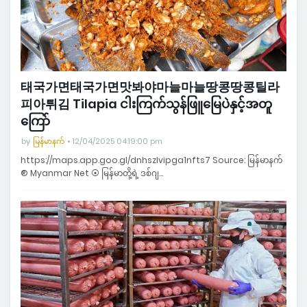
태국가면태국가면맛봐야마늘마늘땅콩땅콩틸라
피아튀김 Tilapia ငါးကြက်သွန်ဖြူမြေပဲနှင့်အတူ
ကြော်
by
မြန်မာနက်
12/04/2025 04:19:00 pm
https://maps.app.goo.gl/dnhszlvipga1nfts7 Source: မြန်မာနက်
® Myanmar Net ⦿ မြန်မာတို့ရဲ့ ဒစ်ဂျ…