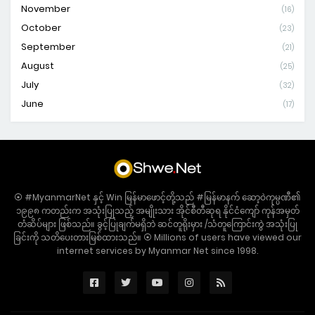
November
(16)
October
(23)
September
(21)
August
(25)
July
(32)
June
(17)
⦿ #MyanmarNet နှင့် Win မြန်မာဖောင့်တို့သည် #မြန်မာနက် ဆော့ဝဲကုမ္ပဏီ၏
၁၉၉၈ ကတည်းက အသုံးပြုသည့် အမျိုးသား အိုင်စီတီဆုရ နိုင်ငံကျော် ကုန်အမှတ်
တံဆိပ်များ ဖြစ်သည်။ ခွင့်ပြုချက်မရှိဘဲ ဆင်တူရိုးမှား /သံတူကြောင်းကွဲ အသုံးပြု
ခြင်းကို သတိပေးတားမြစ်ထားသည်။ ⦿ Millions of users have viewed our
internet services by Myanmar Net since 1998.