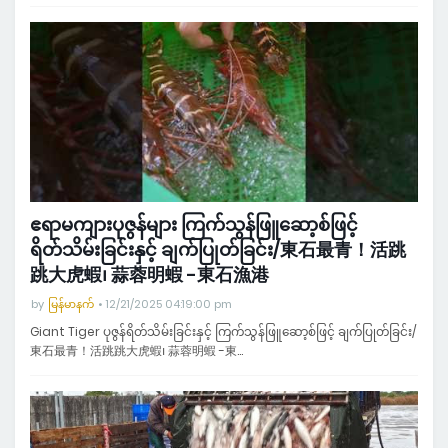
ဧရာမကျားပုဇွန်များ ကြက်သွန်ဖြူဆော့စ်ဖြင့်
ရိတ်သိမ်းခြင်းနှင့် ချက်ပြုတ်ခြင်း/東石最青！活跳
跳大虎蝦၊ 蒜蓉明蝦 -東石漁港
by
မြန်မာနက်
12/21/2025 04:19:00 pm
Giant Tiger ပုဇွန်ရိတ်သိမ်းခြင်းနှင့် ကြက်သွန်ဖြူဆော့စ်ဖြင့် ချက်ပြုတ်ခြင်း/
東石最青！活跳跳大虎蝦၊ 蒜蓉明蝦 -東…