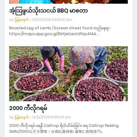
အံ့သြဖွယ်သိုးသငယ် BBQ မာစတာ
by
မြန်မာနက်
12/23/2025 04:19:00 pm
Roasted Leg of Lamb / Korean street food တည်နေရာ :
https://maps.app.goo.gl/5kYjeUastdfbp41AA …
2000 ကီလိုဂရမ်
by
မြန်မာနက်
12/21/2025 04:19:00 pm
2000 ကီလိုဂရမ် ရေနီ Caltrop ရိတ်သိမ်းခြင်း၊ ရေ Caltrop Peeling
Skills/2000公斤大豐收！台南紅菱採收၊ 菱角仁剝殼技巧၊…